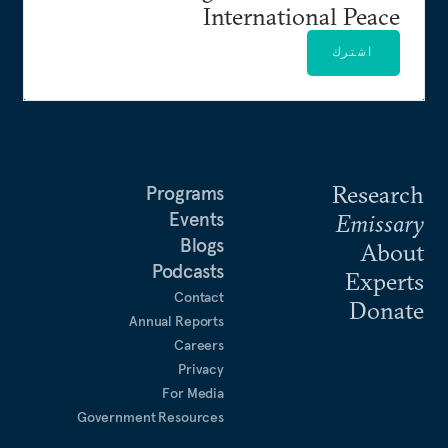
International Peace
اشترك
Research
Programs
Events
Emissary
Blogs
About
Podcasts
Experts
Contact
Donate
Annual Reports
Careers
Privacy
For Media
Government Resources