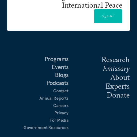
International Peace
اشترك
Research
Programs
Events
Emissary
Blogs
About
Podcasts
Experts
Contact
Donate
Annual Reports
Careers
Privacy
For Media
Government Resources