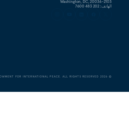
Washington, DC, 20036-2103
الهاتف: 202 483 7600
OWMENT FOR INTERNATIONAL PEACE. ALL RIGHTS RESERVED.
2026
©