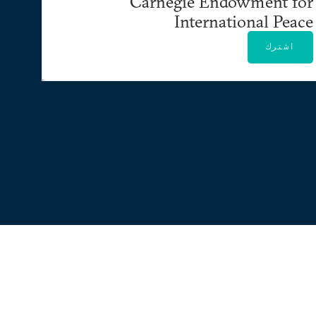
Carnegie Endowment for
International Peace
اشترك