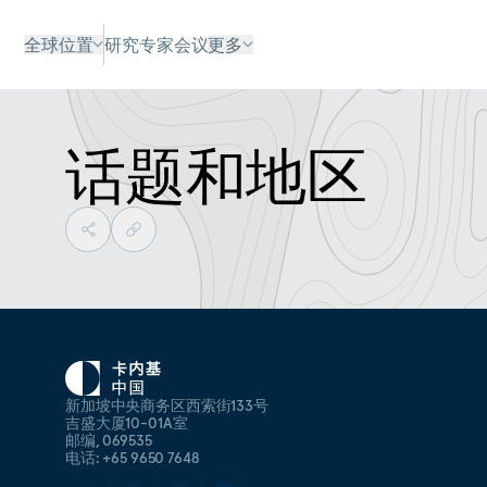
全球位置
研究
专家
会议
更多
话题和地区
新加坡中央商务区西索街133号
吉盛大厦10-01A室
邮编, 069535
电话: +65 9650 7648